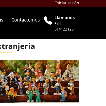
Iniciar sesión
Llamanos
as
Contactemos
+34
614122126
xtranjeria